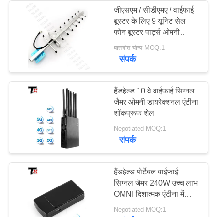
जीएसएम / सीडीएमए / वाईफाई
बूस्टर के लिए 9 यूनिट सेल
फोन बूस्टर पार्ट्स ओमनी
दिशात्मक एंटीना
बातचीत योग्य MOQ:1
संपर्क
हैंडहेल्ड 10 वे वाईफाई सिग्नल
जैमर ओमनी डायरेक्शनल एंटीना
शॉकप्रूफ शेल
Negotiated MOQ:1
संपर्क
हैंडहेल्ड पोर्टेबल वाईफाई
सिग्नल जैमर 240W उच्च लाभ
OMNI दिशात्मक एंटीना में
निर्मित;
Negotiated MOQ:1