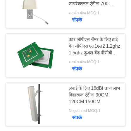
डायरेक्शनल एंटीना 700-
करे
2700mhz
बातचीत योग्य MOQ:1
संपर्क
साइटमैप
कार जीपीएस जैमर के लिए हाई
PRIVACY
गेन जीपीएस एल1एल2 1.2ghz
POLICY
1.5ghz डुअल बैंड पीसीबी
डायरेक्शनल एंटीना
बातचीत योग्य MOQ:1
संपर्क
लंबाई के लिए 16dBi उच्च लाभ
दिशात्मक एंटीना 90CM
120CM 150CM
Negotiated MOQ:1
संपर्क