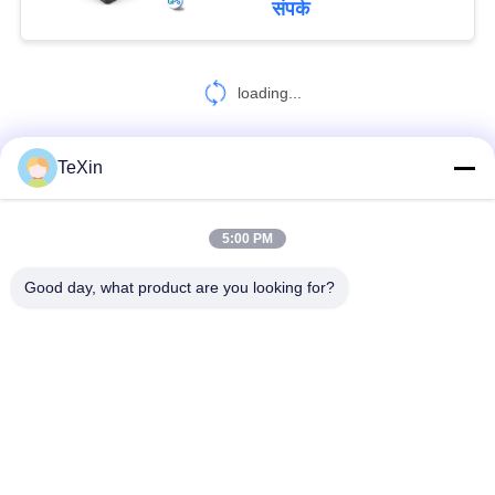
संपर्क
loading...
TeXin
हमसे संपर्क करें!
5:00 PM
लोकप्रिय श्रेणियां
सभी
Good day, what product are you looking for?
सिग्नल जैमर मॉड्यूल
ड्रोन जेमर मॉड्यूल
एफपीवी जैमर मॉड्यूल
आरएफ पावर एम्पलीफायर
ब्रॉडबैंड पावर एम्पलीफायर
एकदिशीय एम्पलीफायर