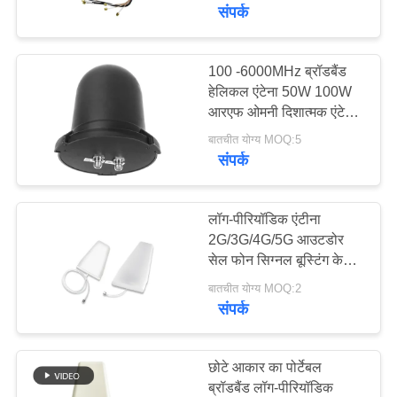
गुणवत्ता
संपर्क
नियंत्रण
100 -6000MHz ब्रॉडबैंड
हेलिकल एंटेना 50W 100W
संपर्क
आरएफ ओमनी दिशात्मक एंटेना
करें
6 5dBi लाभ एन कनेक्टर
बातचीत योग्य MOQ:5
संपर्क
समाचार
लॉग-पीरियॉडिक एंटीना
ब्लॉग
2G/3G/4G/5G आउटडोर
सेल फोन सिग्नल बूस्टिंग के
लिए हाई गेन डायरेक्शनल एंटीना
बातचीत योग्य MOQ:2
एक
संपर्क
उद्धरण
की
छोटे आकार का पोर्टेबल
विनती
ब्रॉडबैंड लॉग-पीरियॉडिक