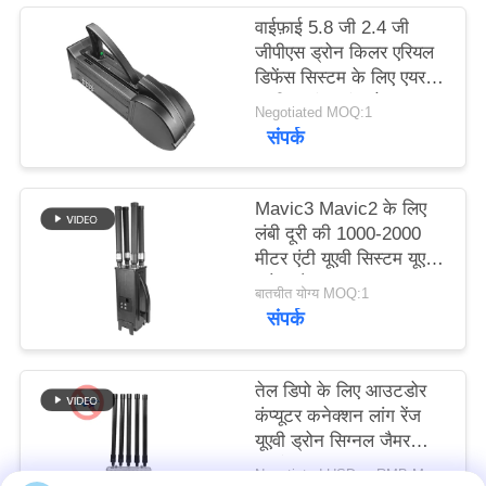
करे
वाईफ़ाई 5.8 जी 2.4 जी
जीपीएस ड्रोन किलर एरियल
डिफेंस सिस्टम के लिए एयर
साइटमैप
यूएवी काउंटर इंटरसेप्टर:
Negotiated MOQ:1
संपर्क
PRIVACY
POLICY
Mavic3 Mavic2 के लिए
लंबी दूरी की 1000-2000
मीटर एंटी यूएवी सिस्टम यूएवी
ड्रोन जैमर
बातचीत योग्य MOQ:1
संपर्क
तेल डिपो के लिए आउटडोर
कंप्यूटर कनेक्शन लांग रेंज
यूएवी ड्रोन सिग्नल जैमर
अवरोधक
Negotiated USD or RMB MOQ:1