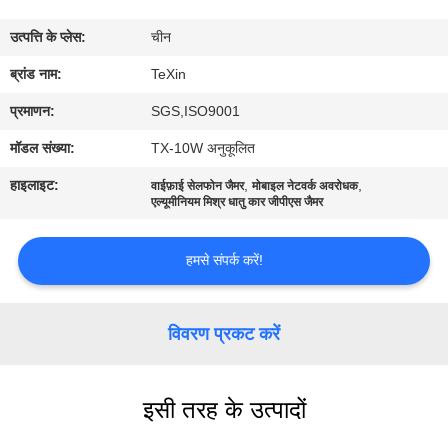
गुणवत्ता
उत्पत्ति के प्लेस:
चीन
नियंत्रण
ब्रांड नाम:
TeXin
संपर्क
प्रमाणन:
SGS,ISO9001
करें
मॉडल संख्या:
TX-10W अनुकूलित
हाइलाइट:
,
,
वाईफ़ाई सेलफोन जैमर
मोबाइल नेटवर्क अवरोधक
समाचार
एल्यूमीनियम मिश्र धातु कार जीपीएस जैमर
हमसे संपर्क करें!
ब्लॉग
एक
विवरण प्रकट करें
उद्धरण
की
इसी तरह के उत्पादों
विनती