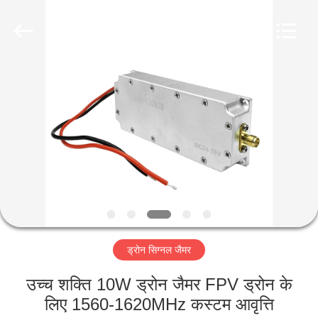
2026
Amplifier
module.
All
Rights
Reserved.
घर
उत्पादों
हमारे
बारे
में
ड्रोन सिग्नल जैमर
कारखाना
भ्रमण
उच्च शक्ति 10W ड्रोन जैमर FPV ड्रोन के
लिए 1560-1620MHz कस्टम आवृत्ति