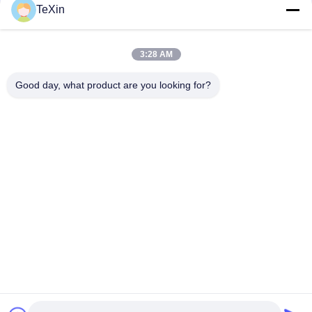
संपर्क
TeXin
3:28 AM
लोकप्रिय श्रेणियां
सभी
Good day, what product are you looking for?
सिग्नल जैमर मॉड्यूल
ड्रोन जेमर मॉड्यूल
एफपीवी जैमर मॉड्यूल
आरएफ पावर एम्पलीफायर
ब्रॉडबैंड पावर एम्पलीफायर
एकदिशीय एम्पलीफायर
द्विदिशीय एम्पलीफायर
ड्रोन सिग्नल जैमर
सदस्यता लें