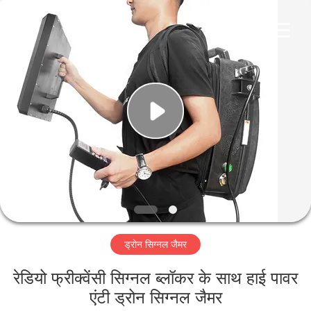
2026
Amplifier
module.
All
Rights
Reserved.
घर
उत्पादों
हमारे
बारे
में
ड्रोन सिग्नल जैमर
कारखाना
भ्रमण
रेडियो फ्रीक्वेंसी सिग्नल ब्लॉकर के साथ हाई पावर
एंटी ड्रोन सिग्नल जैमर