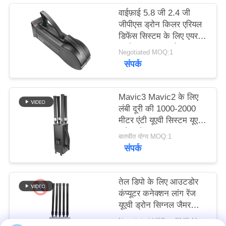
करे
वाईफ़ाई 5.8 जी 2.4 जी
जीपीएस ड्रोन किलर एरियल
डिफेंस सिस्टम के लिए एयर
साइटमैप
यूएवी काउंटर इंटरसेप्टर:
Negotiated MOQ:1
संपर्क
PRIVACY
POLICY
Mavic3 Mavic2 के लिए
लंबी दूरी की 1000-2000
मीटर एंटी यूएवी सिस्टम यूएवी
ड्रोन जैमर
बातचीत योग्य MOQ:1
संपर्क
तेल डिपो के लिए आउटडोर
कंप्यूटर कनेक्शन लांग रेंज
यूएवी ड्रोन सिग्नल जैमर
अवरोधक
Negotiated USD or RMB MOQ:1