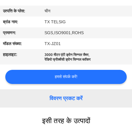
गुणवत्ता
उत्पत्ति के प्लेस:
चीन
नियंत्रण
ब्रांड नाम:
TX TELSIG
संपर्क
प्रमाणन:
SGS,ISO9001,ROHS
करें
मॉडल संख्या:
TX-JZ01
हाइलाइट:
,
3000 मीटर एंटी ड्रोन सिग्नल जैमर
समाचार
रेडियो फ्रीक्वेंसी ड्रोन सिग्नल ब्लॉकर
हमसे संपर्क करें!
ब्लॉग
एक
विवरण प्रकट करें
उद्धरण
की
इसी तरह के उत्पादों
विनती