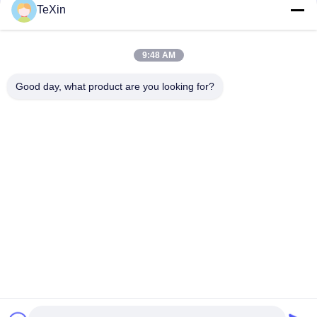
संपर्क
TeXin
9:48 AM
लोकप्रिय श्रेणियां
सभी
Good day, what product are you looking for?
सिग्नल जैमर मॉड्यूल
ड्रोन जेमर मॉड्यूल
एफपीवी जैमर मॉड्यूल
आरएफ पावर एम्पलीफायर
ब्रॉडबैंड पावर एम्पलीफायर
एकदिशीय एम्पलीफायर
द्विदिशीय एम्पलीफायर
ड्रोन सिग्नल जैमर
सदस्यता लें