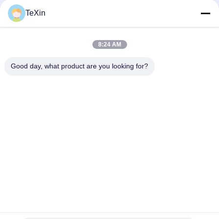
Negotiated USD or RMB MOQ:1
संपर्क
TeXin
8:24 AM
लोकप्रिय श्रेणियां
सभी
Good day, what product are you looking for?
सिग्नल जैमर मॉड्यूल
ड्रोन जेमर मॉड्यूल
एफपीवी जैमर मॉड्यूल
आरएफ पावर एम्पलीफायर
ब्रॉडबैंड पावर एम्पलीफायर
एकदिशीय एम्पलीफायर
द्विदिशीय एम्पलीफायर
ड्रोन सिग्नल जैमर
सदस्यता लें