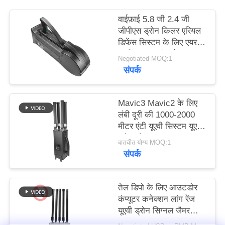
करे
वाईफ़ाई 5.8 जी 2.4 जी
जीपीएस ड्रोन किलर एरियल
साइटमैप
डिफेंस सिस्टम के लिए एयर
यूएवी काउंटर इंटरसेप्टर:
Negotiated MOQ:1
संपर्क
PRIVACY
POLICY
Mavic3 Mavic2 के लिए
लंबी दूरी की 1000-2000
मीटर एंटी यूएवी सिस्टम यूएवी
ड्रोन जैमर
बातचीत योग्य MOQ:1
संपर्क
तेल डिपो के लिए आउटडोर
कंप्यूटर कनेक्शन लांग रेंज
यूएवी ड्रोन सिग्नल जैमर
अवरोधक