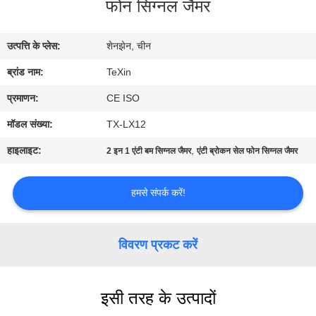
फोन सिग्नल जैमर
गुणवत्ता
नियंत्रण
उत्पत्ति के प्लेस:
शेनझेन, चीन
ब्रांड नाम:
TeXin
संपर्क
करें
प्रमाणन:
CE ISO
मॉडल संख्या:
TX-LX12
समाचार
हाइलाइट:
,
2 इन 1 एंटी बम सिग्नल जैमर
एंटी ब्रोकन सेल फोन सिग्नल जैमर
ब्लॉग
हमसे संपर्क करें!
एक
विवरण प्रकट करें
उद्धरण
की
इसी तरह के उत्पादों
विनती