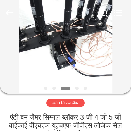
2026
Amplifier
module.
All
Rights
Reserved.
घर
उत्पादों
हमारे
बारे
में
ड्रोन सिग्नल जैमर
कारखाना
भ्रमण
एंटी बम जैमर सिग्नल ब्लॉकर 3 जी 4 जी 5 जी
वाईफाई वीएचएफ यूएचएफ जीपीएस लोजैक सेल